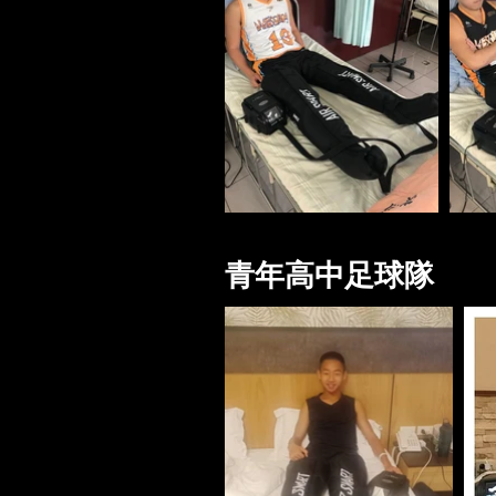
青年高中足球隊