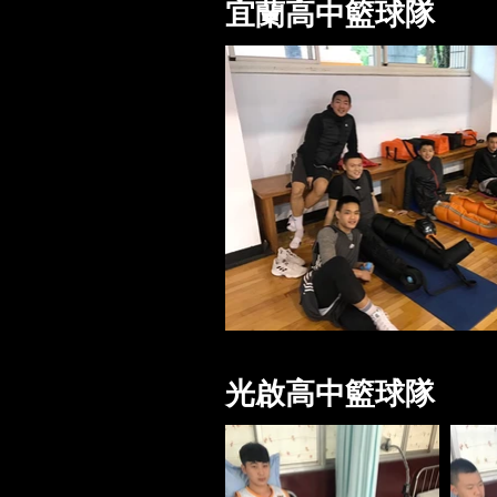
宜蘭高中籃球隊
光啟高中籃球隊