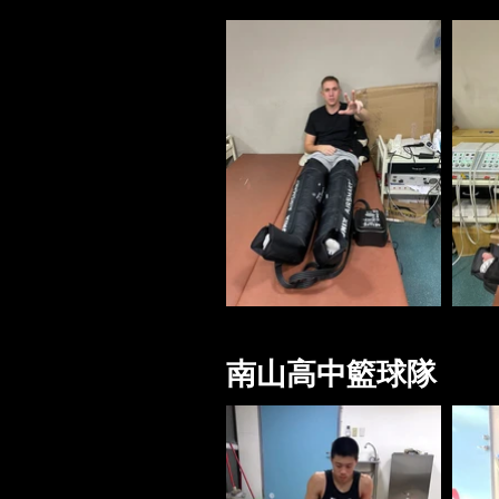
南山高中籃球隊