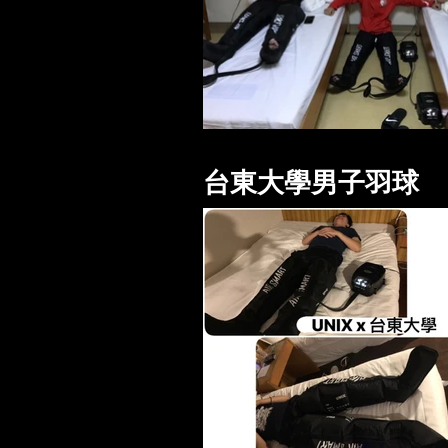
​台東大學男子羽球