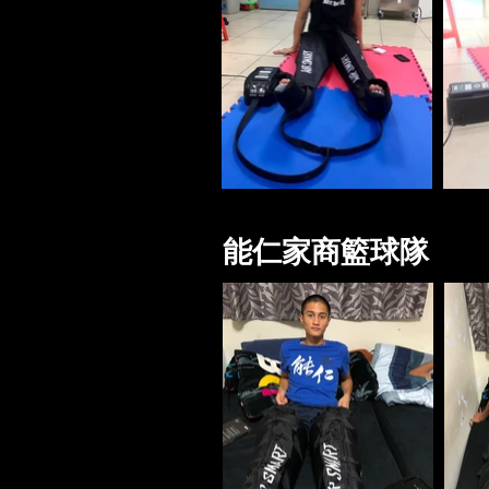
能仁家商籃球隊