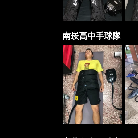
南崁高中手球隊