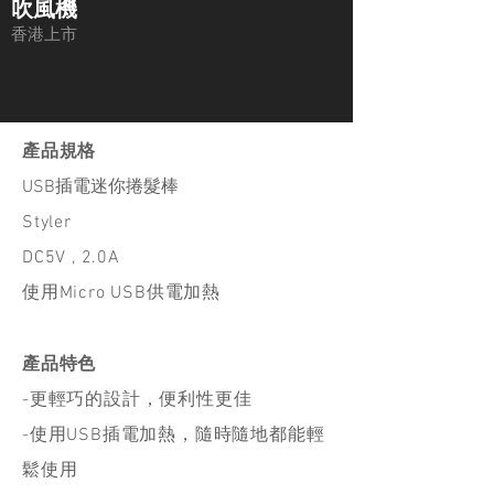
​吹風機
香港上市
產品規格
USB插電迷你捲髮棒
Styler
DC5V , 2.0A
使用Micro USB供電加熱
產品特色
-更輕巧的設計，便利性更佳
-使用USB插電加熱，隨時隨地都能輕
鬆使用