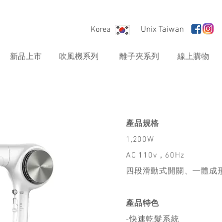
Korea
Unix Taiwan
新品上市
吹風機系列
離子夾系列
線上購物
產品規格
1,200W
AC 110v，60Hz
四段滑動式開關、一體成形
產品特色
-快速乾髮系統