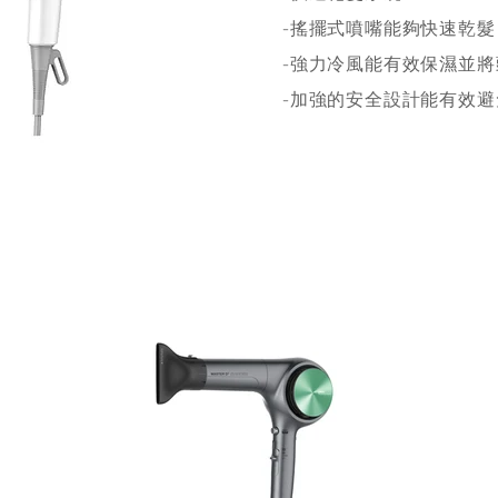
-搖擺式噴嘴能夠快速乾髮
-強力冷風能有效保濕並
-加強的安全設計能有效