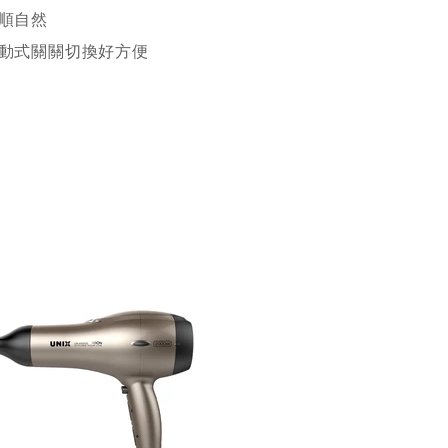
順自然
滑動式關關切換好方便