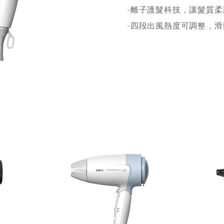
-離子護髮科技，讓髮質柔
-四段出風熱度可調整，