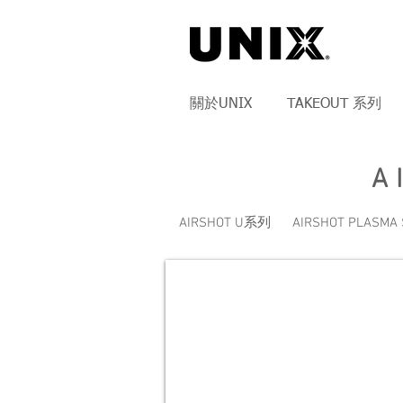
關於UNIX
TAKEOUT 系列
A
AIRSHOT U系列
AIRSHOT PLASM